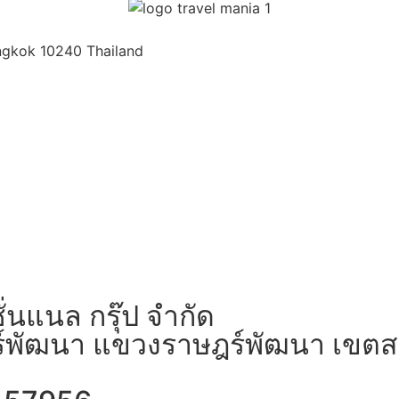
ngkok 10240 Thailand
ั่นแนล กรุ๊ป จำกัด
าษฎร์พัฒนา แขวงราษฎร์พัฒนา เข