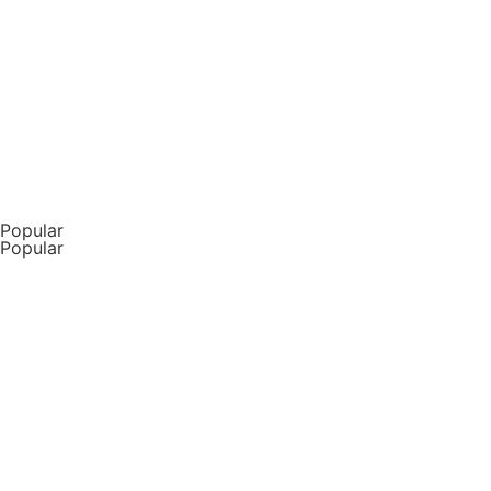
Team Building & Training
View tours
Popular
Popular
CSR